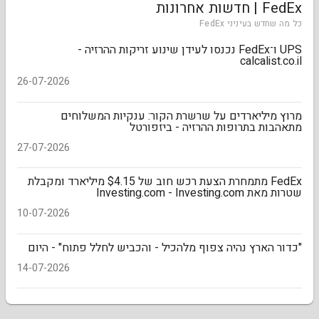
FedEx | חדשות אחרונות
כל מה שחדש בעיניני FedEx
UPS ו־FedEx נכנסו לעידן שינוע זריקות ההרזיה -
calcalist.co.il
26-07-2026
מרוץ מיליארדים על שרשרת הקור: ענקיות המשלוחים
מתאהבות בתרופות ההרזיה - ביזפורטל
27-07-2026
FedEx מתמחרת הצעת רכש חוב של $4.15 מיליארד ומקבלת
שטרות מאת Investing.com - Investing.com
10-07-2026
"כדור הארץ נהיה צפוף מלהכיל - והכביש לחלל פתוח" - היום
14-07-2026