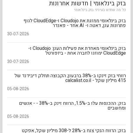
בזק בינלאומי | חדשות אחרונות
כל מה שחדש בעיניני בזק בינלאומי
בזק בינלאומי ממזגת את Cloudojo ו-CloudEdge לגוף
פתרונות ענן, דאטה ו- AI אחד - פאנדר
30-07-2026
בזק בינלאומי מאחדת את פעילות הענן: Cloudojo ו-
CloudEdge ימוזגו לחברה אחת - ביזפורטל
30-07-2026
רווחי בזק זינקו ב-38% ברבעון; הקבוצה תחלק דיבידנד של
415 מיליון שקל - calcalist.co.il
05-08-2026
בזק: ההכנסות עלו ב-1.5%, הרווח זינק ב-38% - - אנשים
ומחשבים
05-08-2026
בזק: הרווח הנקי צנח ב-28% ל-308 מיליון שקל, אפקט