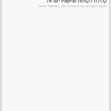
קהילת לקוחות PayPal ישראל
המקום לשתף את חווית השירות שלך ב PayPal ישראל