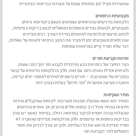
שהשירות מציל זמן ומפחית עומס על מערכת הבריאות הציבורית.
מקצועיות הרופאים
הלקוחות מדגישים שהרופאים שמגיעים מטעם ביקורופא נראים
מקצועיים, לבושים במדים מוסמכים ומסוגלים לבצע בדיקות בסיסיות,
לכתוב מרשמים ולהפנות למומחים במידת הצורך. רבים מציינים
שהרופאים משקיעים זמן להסביר את המצב הרפואי ולענות על שאלות,
דבר שלא תמיד קיים במרפאות עמוסות.
זמינות וקביעת תורים
הצד החיובי של הזמינות נובע מהיכולת לקבוע תור תוך כמה שעות,
ולעיתים אפילו באותו היום. עם זאת, חלק מהלקוחות מדווחים על קושי
במקרים של עומס גבוה – תורים נרשמים לעיתים למספר ימים קדימה,
והחברה מציעה אפשרות “תור חירום” בעלות גבוהה יותר.
מחיר ושקיפות
המחיר הוא נושא שמעלה תגובות מעורבות. לקוחות שמקבלים שירות
חינם או במחיר מוזל דרך קופות חולים מרוצים, אך אחרים מרגישים
שהעלות גבוהה יחסית לביקור במרפאה רגילה, במיוחד כאשר יש צורך
בבדיקות נוספות או מרשמים. חלק מהלקוחות מציינים שהחברה לא
תמיד מציינת מראש את כל העלויות, ולכן יש צורך לבדוק את תנאי
התשלום לפני הקביעת תור.