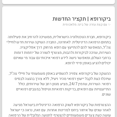
ביקורופא | תקציר החדשות
✨ עם קצת עזרה של בינה מלאכותית
ביקורופא, חברת הטכנולוגיה הישראלית, ממשיכה להרחיב את פעילותה
בתחום הרפואה הדיגיטלית. לאחרונה, החברה השיקה שירות חדש לחיילי
צה"ל, המאפשר להם להתייעץ עם רופא מרחוק דרך אפליקציה.
השירות, שזכה לביקורות נלהבות, מצטרף לשורה של יוזמות דומות
ברחבי העולם, ומאפשר גישה לידע רפואי איכותי גם עבור מי שאינם
יכולים להגיע באופן פיזי לרופא.
ההשקה של ביקורופא צפויה להשפיע באופן משמעותי על חיילי צה"ל,
שיוכלו כעת לקבל ייעוץ רפואי מהיר ויעיל, ללא צורך בהגעה לבסיס
רפואי. השירות, שזמין 24/7, מציע מגוון רחב של שירותים, כולל
התייעצויות עם רופאים, בדיקות רפואיות וטיפול במצבים רפואיים
שונים.
ההצטרפות של ביקורופא לשוק הרפואה הדיגיטלית בישראל מגיעה
לאחר שנים של איחור ביחס למדינות אחרות. עם זאת, נראה כי ישראל
עושה כעת צעדים משמעותיים להצטרף לתנועה הגלובלית של הרפואה