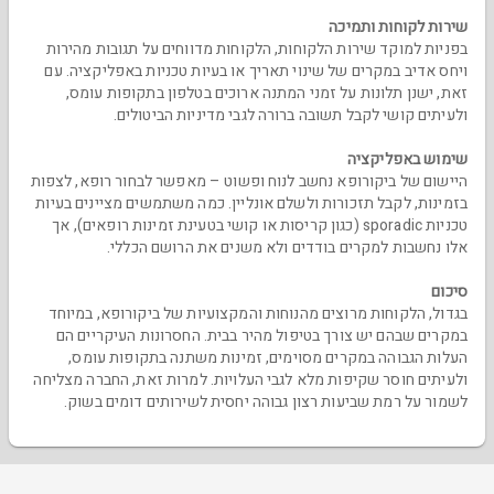
שירות לקוחות ותמיכה
בפניות למוקד שירות הלקוחות, הלקוחות מדווחים על תגובות מהירות
ויחס אדיב במקרים של שינוי תאריך או בעיות טכניות באפליקציה. עם
זאת, ישנן תלונות על זמני המתנה ארוכים בטלפון בתקופות עומס,
ולעיתים קושי לקבל תשובה ברורה לגבי מדיניות הביטולים.
שימוש באפליקציה
היישום של ביקורופא נחשב לנוח ופשוט – מאפשר לבחור רופא, לצפות
בזמינות, לקבל תזכורות ולשלם אונליין. כמה משתמשים מציינים בעיות
טכניות sporadic (כגון קריסות או קושי בטעינת זמינות רופאים), אך
אלו נחשבות למקרים בודדים ולא משנים את הרושם הכללי.
סיכום
בגדול, הלקוחות מרוצים מהנוחות והמקצועיות של ביקורופא, במיוחד
במקרים שבהם יש צורך בטיפול מהיר בבית. החסרונות העיקריים הם
העלות הגבוהה במקרים מסוימים, זמינות משתנה בתקופות עומס,
ולעיתים חוסר שקיפות מלא לגבי העלויות. למרות זאת, החברה מצליחה
לשמור על רמת שביעות רצון גבוהה יחסית לשירותים דומים בשוק.