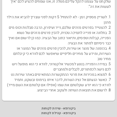
שלקחנו על עצמנו להקל עליכם מטלה זו, אנו שמחים להציע לכם "איך
לעשות את זה":
1. לשריין מספיק זמן - לא להתחיל 5 דקות לפני שצריך להביא את הילד
מהגן
2. להצטייד בפרטים מזהים שלכם, נייר ועיפרון, הרבה סבלנות וכוס מים
3. בתלונה או פנייה לתמיכה טכנית, להכין פרטים מזהים של נשוא
הפנייה, קבלות וטפסים, ותיאור כתוב של הבעיה. כמו כן לרשום אם ואיך
כבר ניסיתם לפתור את הבעיה
4. בהזמנה של מוצר או שירות, להכין פרטים מזהים של המוצר או
השירות, ומידע על מחירים חליפיים שיאפשר לכם לוודא כי קיבלתם
מחיר טוב
5. במידה והפנייה בנוגע למכשיר אלקטרוני, לוודא כי הוא מופעל ויש
לכם גישה לכפתורים, לכבלים ולמחברים
6. למצוא במהירות את פרטי ההתקשרות המתאימים באתר שירות.נט
7. כאשר הגעתם אל נציג השרות, לדבר איתו בנימוס ובשקט, ותמיד
לוודא כי הוא יודע שקלטתם את שמו (אפילו אם קלטתם את השם מייד)
8. לרשום את תוצאות השיחה ולעקוב אחרי הביצוע.
ביקורופא - שירות לקוחות
ביקורופא - קהילת לקוחות