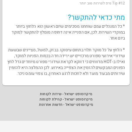
Tip #12 טיפ לשירות טוב יותר
מתי כדאי להתקשר?
* כל המנהלים עמם שוחחנו מסכימים שיום ראשון הוא הלחוץ ביותר
במוקדי השירות. לכן, אם הפנייה אינה דחופה מומלץ להתקשר למוקד
ביום אחר.
* הלחץ על כל מוקד תלוי בתחום עיסוקו. בבזק, למשל, מציינים שבשעת
שידורי אירועי ספורט מרכזיים יש ירידה חדה בכמות הפניות למוקד,
ואילו ב-HOT מדווחים כי דווקא לקראת שידורי ספורט מיוחדים גדל לחץ
הפונים המבקשים להזמין את הצפייה באירוע. לכן ההמלצה היא להזמין
שירותים מבעוד מועד ולא לחכות לרגע האחרון, בו צפוי עומס ניכר.
מיקרוסופט ישראל - שירות לקוחות
מיקרוסופט ישראל - קהילת לקוחות
מיקרוסופט ישראל - חדשות אחרונות