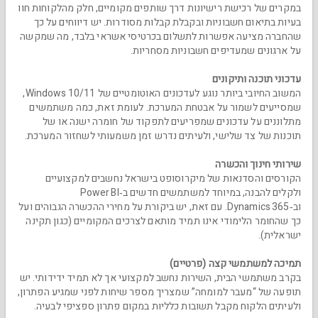
במקרים של רכישת רישיונות דרך שותפים מקומיים, חלק מהלקוחות חוו
בעיות בתיאום חשבוניות ובקבלת קבלות מסודרות. יש דיווחים על כך
שהחברה מציעה אפשרות לתשלום בכרטיסי אשראי בלבד, מה שמקשה
על ארגונים שמעדיפים חשבוניות מסחריות.
עדכוני תוכנה ותיקונים
המשוב החיובי ביותר נוגע לעדכונים האוטומטיים של Windows 10/11,
שמסייעים לשמור על אבטחת המערכת. לעומת זאת, כמה משתמשים
מתלוננים על עדכונים שמפריעים לתפקוד של חומרה ישנה או של
תוכנות של צד שלישי, ולעיתים נדרש זמן משמעותי לשחזור המערכת.
שירותי חינוך והכשרה
הקורסים והסדנאות של מיקרוסופט בישראל נחשבים למקצועיים
ולקלים להבנה, במיוחד למשתמשים חדשים ב‑Power BI
וב‑Dynamics 365. עם זאת, יש ביקורת על מחירי ההכשרה הגבוהים ועל
כך שהחומר הלימודי אינו תמיד מותאם לצרכים המקומיים (כגון תקינה
ישראלית).
תמיכה למשתמשי קצה (פרטיים)
בקרב משתמשי הבית, השירות נחשב למקצועי אך לא תמיד ידידותי. יש
תופעה של “מעבר למומחה” שמצריך מספר שיחות לפני שמגיע הפתרון,
ולעיתים הלקוח מקבל תשובות כלליות במקום פתרון ספציפי לבעיה.