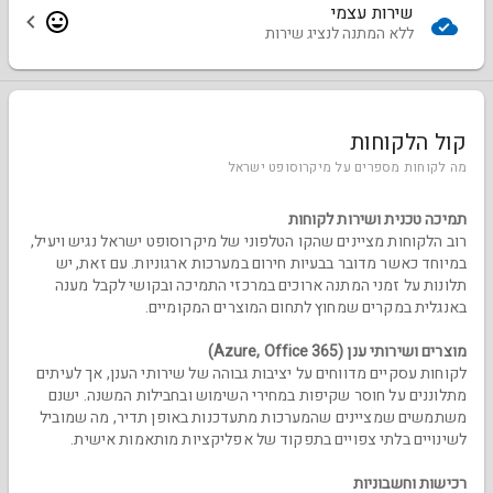
שירות עצמי
ללא המתנה לנציג שירות
קול הלקוחות
מה לקוחות מספרים על מיקרוסופט ישראל
תמיכה טכנית ושירות לקוחות
רוב הלקוחות מציינים שהקו הטלפוני של מיקרוסופט ישראל נגיש ויעיל,
במיוחד כאשר מדובר בבעיות חירום במערכות ארגוניות. עם זאת, יש
תלונות על זמני המתנה ארוכים במרכזי התמיכה ובקושי לקבל מענה
באנגלית במקרים שמחוץ לתחום המוצרים המקומיים.
מוצרים ושירותי ענן (Azure, Office 365)
לקוחות עסקיים מדווחים על יציבות גבוהה של שירותי הענן, אך לעיתים
מתלוננים על חוסר שקיפות במחירי השימוש ובחבילות המשנה. ישנם
משתמשים שמציינים שהמערכות מתעדכנות באופן תדיר, מה שמוביל
לשינויים בלתי צפויים בתפקוד של אפליקציות מותאמות אישית.
רכישות וחשבוניות