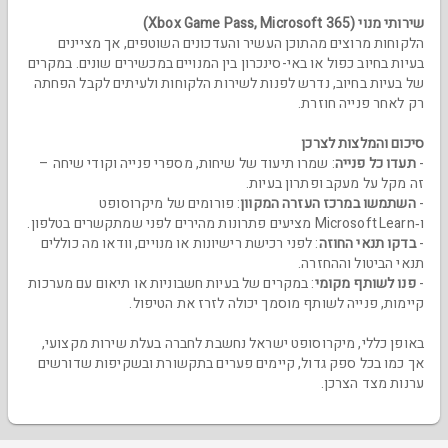
שירותי מנוי (Xbox Game Pass, Microsoft 365)
הלקוחות מרוצים מהתוכן העשיר והעדכונים השוטפים, אך מציינים
בעיות בחיוב כפול או באי-סינכרון בין המנויים במכשירים שונים. במקרים
של בעיות בחיוב, נדרש לפנות לשירות הלקוחות ולעיתים לקבל הפחתה
רק לאחר פנייה חוזרת.
סיכום והמלצות לצרכן
-
תעדו כל פנייה
: שמרו תיעוד של שיחות, מספרי פנייה וקודי שיחה –
זה מקל על מעקב ופתרון בעיות.
-
השתמשו במרכז העזרה המקוון
: פורומים של מיקרוסופט
ו‑Microsoft Learn מציעים פתרונות מהירים לפני שמתקשרים בטלפון.
-
בדקו תנאי החוזה
: לפני רכישת רישיונות או מנויים, וודאו מה כוללים
תנאי הביטול וההחזרה.
-
פנו לשותף מקומי
: במקרים של בעיות חשבוניות או תיאום עם מערכות
קיימות, פנייה לשותף מוסמך יכולה לזרז את הטיפול.
באופן כללי, מיקרוסופט ישראל נחשבת לחברה בעלת שירות מקצועי,
אך כמו בכל ספק גדול, קיימים פערים בתקשורת ובשקיפות שדורשים
ערנות מצד הצרכן.