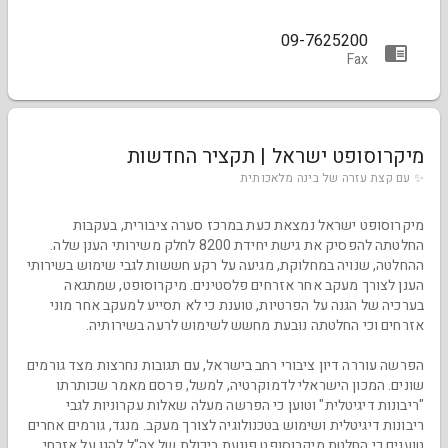
09-7625200
Fax
מיקרוסופט ישראל | תקציר החדשות
✨ עם קצת עזרה של בינה מלאכותית
מיקרוסופט ישראל נמצאת כעת במרכז סערה ציבורית, בעקבות
החלטתה להפסיק את גישת יחידת 8200 לחלק משירותי הענן שלה.
ההחלטה, שנויה במחלוקת, מגיעה על רקע חששות לגבי שימוש בשירותי
הענן לצורך מעקב אחר אזרחים פלסטינים. מיקרוסופט, שמתגאה
בערכיה של הגנה על הפרטיות, טוענת כי לא תסייע למעקב אחר מוני
אזרחים וכי החלטתה נובעת מחשש לשימוש לרעה בשירותיה.
הפרשה עוררה דיון ציבורי רחב בישראל, עם תגובות נחרצות מצד גורמים
שונים. המכון הישראלי לדמוקרטיה, למשל, פרסם מאמר שכותרתו
"ריבונות דיגיטלית" וטוען כי הפרשה מעלה שאלות עקרוניות לגבי
ריבונות דיגיטלית ושימוש בטכנולוגיה לצורך מעקב. מנגד, גורמים אחרים
טוענים כי החלטת מיקרוסופט פוגעת ביכולת של צה"ל להגן על אזרחי