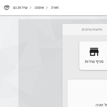
זארה
navigate_next
אופנה
navigate_next
שירות.נט
חדשות וציוצים
store
סניף שירות
ל זארה