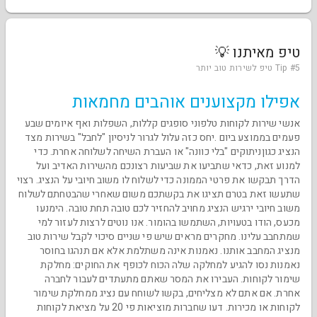
טיפ מאיתנו 💡
Tip #5 טיפ לשירות טוב יותר
אפילו מקצוענים אוהבים מחמאות
אנשי שירות לקוחות טלפוני סופגים קללות, השפלות ואף איומים שבע
פעמים בממוצע ביום .יחס כזה עלול לגרור לניסיון "לחבל" בשירות מצד
הנציג כגוןניתוקים "בלי כוונה" או העברת השיחה לשלוחה אחרת. כדי
למנוע זאת, כדאי שתביעו את שביעות רצונכם מהשירות האדיב ועל
הדרך תבקשו את פרטי הממונה כדי לשלוח לו משוב חיובי על הנציג. רצוי
שתעשו זאת בטרם תציגו את בקשתכם משום שאחרי שהבטחתם לשלוח
משוב חיובי ירגיש הנציג מחויב להחזיר לכם טובה תחת טובה. הימנעו
מכעס, הודו בטעויות, השתמשו בהומור. אנו נוטים לרצות לעזור למי
שמתחבב עלינו. מחקרים מראים שיש פי שניים סיכוי לקבל שירות טוב
מנציג המחבב אותנו. נאמנות אינה משתלמת אלא אם תנהגו בחוסר
נאמנות נסו להגיע למחלקה שלה הכוח לכופף את החוקים: מחלקת
שימור לקוחות. העבירו את המסר שאתם מתעתדים לעבור לחברה
אחרת. אם אתם לא מצליחים, בקשו לשוחח עם נציג ממחלקת שימור
לקוחות או מכירות. דעו שחברות מוציאות פי 20 על מציאת לקוחות