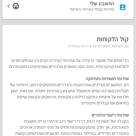
החשבון שלי
שירות עצמי באיזור האישי
קול הלקוחות
מה לקוחות מספרים על עיריית הרצליה
הדיווחים של תושבי הרצליה על שירותי העירייה נעים בין שבחים חמים
לתלונות קונקרטיות, והנה כמה נושאים מרכזיים שמופיעים בתגובותיהם:
שירותי תשתיות ותחזוקה
רוב התושבים מציינים שהרחובות והצדדים מתוחזקים היטב, והפינוי של
תקלות במערכת המים והחשמל מתבצע במהירות יחסית. עם זאת, ישנן
תלונות על איטיות בתיקון נזילות במקומות מרוחקים ובקשת שיפור
בתיאום עם קבלנים חיצוניים.
שירותי רישוי והיתרים
הקבלה של תעודות זהות, דרכי רישוי רכב והיתרי בנייה נחשבת
למאורגנת, אך חלק מהמבקשים מדווחים על זמני המתנה ארוכים
במשרדים הפיזיים, במיוחד בעונות עומס. תושבים שמגישים בקשות