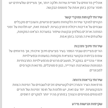
אונליין מדווחים על חוויית שירות חלקה יותר, אך מציינים שלעיתים יש
חוסר עדכון בזמן אמת על סטטוס הבקשה.
שירותי לקוחות ומוקדי קשר
הקווים למוקד שירות הלקוחות נחשבים נגישים, והעובדים מקבלים
שבחים על אדיבות ויכולת פתרון בעיות. לעומת זאת, יש תלונות על זמני
המתנה ארוכים בטלפון ובקשת שיפור במערכת הצ׳אט המקוונת,
שלעתים אינה מגיבה בזמן אמת.
שירותי חינוך ותרבות
הורים מציינים שבתי הספר בעיר מציעים חינוך איכותי, אך מדווחים על
עומס בכיתות ובקושי במציאת מקומות במעונות ובפעילויות
אחרי‑צהריים. במקביל, תושבים מרוצים מהפעילויות התרבותיות
המגוונות שמארגנת העירייה, כגון פסטיבלים, סדנאות וקורסים
למבוגרים.
שירותי בריאות ורווחה
מרפאות העיר והמרכזים לקשישים זוכים לשבחים על זמינות הצוות
והמקצועיות. יחד עם זאת, יש תלונות על חוסר זמינות של תורים
למומחים מסוימים והצורך בפתרון מהיר יותר למקרים דחופים.
שקיפות ונגישות מידע