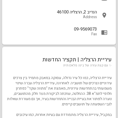
הנדיב 2, הרצליה 46100
Address
09-9569073
Fax
עיריית הרצליה | תקציר החדשות
✨ עם קצת עזרה של בינה מלאכותית
עיריית הרצליה, כמו כל עיר גדולה, עסוקה במאבק מתמיד בין צרכים
עירוניים וצרכים של תושביה. לאחרונה, עיריית הרצליה עברה שינוי
משמעותי בהתחדשות עירונית, מאמצת את "מתווה שקד" כפתרון
חלופי לתמ"א 38. ההחלטה, שזכתה לביקורת מצד חלק מהתושבים,
נועדה לפתור את בעיית הבנייה והתחדשות בעיר, אך גם מעוררת שאלות
לגבי השפעתה על תושבים קיימים.
במקביל, עיריית הרצליה מתמודדת עם בעיות אחרות, כמו עיכובים