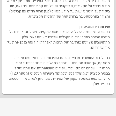
תושבים רבים מעריכים את אתר האינטרנט של העירייה, שבו ניתן למצוא
מידע עדכני על תקציבים, פרויקטים ופעילויות קהילתיות. עם זאת, יש
ביקורת על חוסר נגישות של מידע מסוים (כגון פרטי חוזים עם קבלנים)
והצורך בפרספקטיבה ברורה יותר של החלטות תקציביות.
שירותי חירום וביטחון
הקשר עם משטרת הרצליה והכיבוי נחשב למקצועי ויעיל, והדיווחים על
תגובה מהירה במקרי חירום מקבלים שבחים. לעומת זאת, חלק
מהתושבים מציינים צורך בחיזוק תחנות האזהרה והודעות בזמן אמת על
אירועי חירום.
בגדול, רוב התושבים מרוצים מרמת השירותים הבסיסיים שהעירייה
מספקת, אך ישנם תחומים – בעיקר בתהליכים בירוקרטיים ובזמני
המתנה – שבהם הם מקווים לשיפורים משמעותיים. אם אתה נתקל
בבעיה ספציפית, מומלץ לפנות למוקד השירות הטלפוני (מספר 120)
או להשתמש בטופס המקוון של העירייה, שבו ניתן לעקוב אחרי סטטוס
הפנייה שלך.