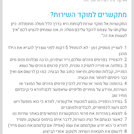
Tip #4 טיפ לשירות טוב יותר
מתקשרים למוקד השירות?
התקשרות אל מוקד שרות לקוחות היא בדרך כלל מטלה מתסכלת. כיון
שלקחנו על עצמנו להקל עליכם מטלה זו, אנו שמחים להציע לכם "איך
לעשות את זה":
1. לשריין מספיק זמן - לא להתחיל 5 דקות לפני שצריך להביא את הילד
מהגן
2. להצטייד בפרטים מזהים שלכם, נייר ועיפרון, הרבה סבלנות וכוס מים
3. בתלונה או פנייה לתמיכה טכנית, להכין פרטים מזהים של נשוא
הפנייה, קבלות וטפסים, ותיאור כתוב של הבעיה. כמו כן לרשום אם ואיך
כבר ניסיתם לפתור את הבעיה
4. בהזמנה של מוצר או שירות, להכין פרטים מזהים של המוצר או
השירות, ומידע על מחירים חליפיים שיאפשר לכם לוודא כי קיבלתם
מחיר טוב
5. במידה והפנייה בנוגע למכשיר אלקטרוני, לוודא כי הוא מופעל ויש
לכם גישה לכפתורים, לכבלים ולמחברים
6. למצוא במהירות את פרטי ההתקשרות המתאימים באתר שירות.נט
7. כאשר הגעתם אל נציג השרות, לדבר איתו בנימוס ובשקט, ותמיד
לוודא כי הוא יודע שקלטתם את שמו (אפילו אם קלטתם את השם מייד)
8. לרשום את תוצאות השיחה ולעקוב אחרי הביצוע.