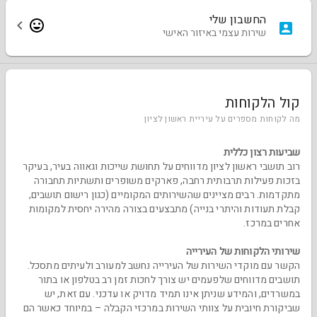
החשבון שלי
שירות עצמי באיזור האישי
קול הלקוחות
מה לקוחות מספרים על עיריית ראשון לציון
שביעות רצון כללית
רוב תושבי ראשון לציון מדווחים על תחושת שייכות וגאווה בעיר, בעיקר
בזכות פעילות תרבותית רחבה, פארקים משופרים ותשתיות תחבורה
מתקדמות. רבים מציינים שהשירותים המקומיים (כגון רישום תושבים,
קבלת תעודות והיתרי בנייה) מתבצעים בצורה מהירה יחסית למקומות
אחרים במרכז.
שירותי הלקוחות של העירייה
הקשר עם מוקדי השירות של העירייה נחשב למעורב ולעיתים מתסכל.
תושבים מדווחים שלפעמים יש צורך לחכות זמן רב בטלפון או בתור
במשרדים, והמידע שניתן אינו תמיד מדויק או עדכני. עם זאת, יש
שביקורת חיובית על צוותי השירות במרכזי הקבלה – במיוחד כאשר הם