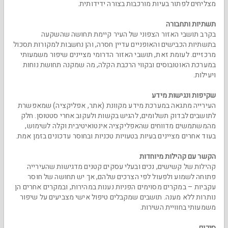
מצליחים לפתור בעיות מורכבות בצורה ידידותית.
תשתיות ותחבורה
בקרב תושבי האזור הצפוני של העיר קיימת תחושה שהשקעה
בתשתיות הכבישים והאופניים עדיין חסרה, והן נחשבות למקורות תסכול
מרכזיים. לעומת זאת, תושבי האזור הדרומי מציינים שיפור משמעותי
במערכת האוטובוסים ובקווי הרכבת הקלה, מה שמקנה תחושת נוחות
ויעילות.
שקיפות ונגישות מידע
העירייה מתגאה במערכת מידע מקוונת (אתר, אפליקציה) שמאפשרת
לתושבים לבדוק תשלומים, להגיש בקשות ולעקוב אחרי סטטוסן. חלק
מהמשתמשים מדווחים שהאפליקציה אינטואיטיבית וקלה לשימוש,
בעוד אחרים מציינים בעיות בטעויות טכניות ובחוסר עדכונים בזמן אמת.
הקשר עם קהילות מיוחדות
קהילות של קשישים, נכים ובעלי עסקים קטנים מדגישות שהעירייה
פתוחה לשמוע ולפעול לפי הצרכים שלהם, אך יש תחושה של חוסר
עקביות – במקרים מסוימים הפניות נענות במהירות, ובמקרים אחרים הן
נותרות ללא מענה. תושבים שמקבלים טיפול אישי מצביעים על שיפור
משמעותי בחוויית השירות.
סיכום