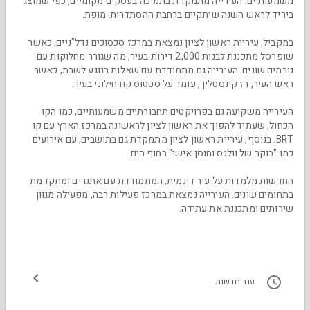
משמעותיים. העירייה מתמקדת בתמיכה בעסקים מקומיים, כפי שמוצג
ביריד לראש השנה שיתקיים ברחבת ההסתדרות-מופת.
במקביל, עיריית ראשון לציון נמצאת במרכז סכסוכים נדל"ניים, כאשר
שופרסל מתכננת לבנות 2,000 דירות בעיר, מה שגורר מחלוקות עם
גורמים שונים. העירייה גם מתמודדת עם שאלות בנוגע לשבת, כאשר
ראש העיר, רז קינסטליך, עומד על סטטוס קוו חילוני בעיר.
העירייה משקיעה גם בפרויקטים תחבורתיים משמעותיים, כמו הקו
הכחול, שעתיד להפוך את ראשון לציון לראשונה במרכז הארץ עם קו
BRT. בנוסף, עיריית ראשון לציון מתמקדת גם בתושבים, עם אירועים
כמו "בוקר של וולנס וחוסן אישי" בחוף הים.
החדשות מלמדות על עיר דינמית, המתמודדת עם אתגרים ומתקדמת
בתחומים שונים. העירייה נמצאת במרכז פעילות רבה, מפעילה מגוון
שירותים ומתכננת את עתידה.
עוד חדשות