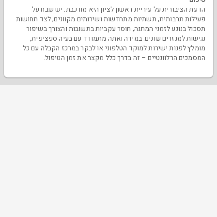
הדעת הציבורית על עיריית ראשון לציון היא מורכבת: יש שבח על
פעילות תרבותית, תשתיות מתחדשות ושירותים מקוונים, לצד תחושות
תסכול בנוגע לזמני המתנה, חוסר עקביות בתשובות והצורך בשיפור
נגישות למגזרים שונים. במידה ואתה מתמודד עם בעיה ספציפית,
מומלץ לפנות ישירות למוקד הטלפוני או לבקר במרכז הקבלה עם כל
המסמכים הרלוונטיים – זה בדרך כלל מקצר את זמן הטיפול.