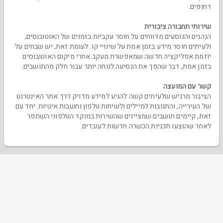
דחופים.
שירותי תחבורה ציבורית
הנהגים והנוסעים מדווחים על חוסר עקביות בזמנים של האוטובוסים,
ולעיתים חוסר מידע בזמן אמת על שינויי קו. לעומת זאת, יש שבחים על
יוזמת אפליקציה חדשה שמאפשרת מעקב אחרי מיקום האוטובוסים
בזמן אמת, דבר שהפך את הנסיעה לנוחה יותר עבור חלק מהתושבים.
קשר עם המועצה
הציבור מרגיש שלעיתים קשה להגיע למידע מדויק דרך אתר האינטרנט
של העירייה, והתגובות למיילים ולשיחות טלפון נחשבות איטיות. יחד עם
זאת, קיימים תושבים שמציינים שהשירות במוקד הטלפוני השתפר
לאחר שהוצעו תכניות הכשרה חדשות לעובדים.