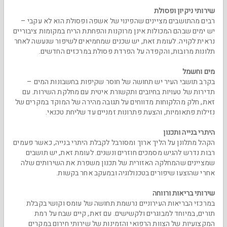
שירותי ניקיון ופסולת
רבים מהתושבים מציינים שהפינוי של אשפה ופסולת הוא לא עקבי –
יש ימים שבהם המכולות אינן מרוקנות והפחתת הריח במקומות ציבוריים
נראית לקויה. לעומת זאת, יש שכנים שמחמיאים לשיפור שנעשה לאחר
תלונות מרובות, והקפדה על הפרדת פסולת במרכזים החדשים.
מים וחשמל
בקרב תושבי העיר יש תחושה של חוסר שקיפות בחשבונות המים –
תדירות של טעויות בחיובים ותקשורת איטית עם מחלקת השירות. עם
זאת, חלק מהלקוחות מדווחים על תגובה מהירה של המוקד במקרים של
נזילות פתאומיות, והצעת פתרונות זמניים עד שליחת טכנאי.
היתרי בנייה ותכנון
הקהל מתלונן על הליך ארוך ומסורבל לקבלת היתרי בנייה, כאשר פעמים
רבות נדרש להגיש מסמכים חוזרים ונשנים. לעומת זאת, יש תושבים
שמציינים שהמחלקה האזורית של תכנון משפרת את השירותים שלה
אחרי שהוצעו שיפורים בטכנולוגיה ובמעקב אחר בקשות.
שירותי בריאות ורווחה
במרכזי הבריאות העירוניים נרשמת תחושה של עומס וקושי בקבלת
תורים, במיוחד למבוגרים ולקשישים. עם זאת, קיים שבח על רמת
המקצועיות של הצוות הרפואי והזמינות של שירותי חירום במקרים