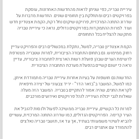
עיריית טבריה, כפי שניתן לראות מהחדשות האחרונות, עוסקת
בפרויקטים רבים ומתחלקת בין תחומים שונים. החדשות מדברות על
שדרוג התחנה המרכזית, פרויקט שיקום נחל רקת, הקמת אצטדיון חדש
ועוד. למרות ההתמקדות בפרויקטים גדולים, נראה כי עיריית טבריה
מתקשה להצליח בכל התחומים.
הקמת אצטדיון טבריה, למשל, נתקלת במכשולים רבים והפרויקט עדיין
רחוק ממימוש. גם בתחום התחבורה הציבורית, למרות שטבריה מצטרפת
לרשימת הערים שבהן פועלת רשות הארצית לתחבורה ציבורית, עדיין
נראה כי ישנם קשיים בהפעלת מערכת התחבורה הציבורית.
החדשות גם חושפות על בעיות אחרות עיריית טבריה מתמודדת איתן,
כמו למשל, המשבר ב"בזאר הדר" - יריד צבעוני של יצירה חיפאית
לקראת החגים, שהיה אמור להתקיים בטבריה. המשבר הזה מעלה
שאלות לגבי יכולת העירייה לנהל פרויקטים ואירועים מורכבים.
למרות כל הקשיים, עיריית טבריה ממשיכה לפעול ולנסות להוביל את
העיר קדימה. הפרויקטים הגדולים, כמו שדרוג התחנה המרכזית, עשויים
להביא לשינוי משמעותי בעתיד, אך עד אז, תושבי טבריה נאלצים
להתמודד עם אתגרים רבים.