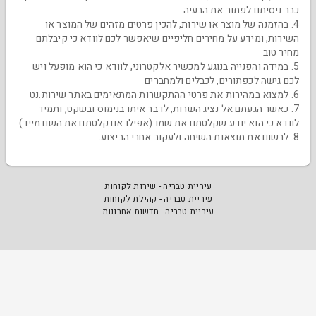
כבר ניסיתם לפתור את הבעיה
4. בהזמנה של מוצר או שירות, להכין פרטים מזהים של המוצר או
השירות, ומידע על מחירים חליפיים שיאפשר לכם לוודא כי קיבלתם
מחיר טוב
5. במידה והפנייה בנוגע למכשיר אלקטרוני, לוודא כי הוא מופעל ויש
לכם גישה לכפתורים, לכבלים ולמחברים
6. למצוא במהירות את פרטי ההתקשרות המתאימים באתר שירות.נט
7. כאשר הגעתם אל נציג השרות, לדבר איתו בנימוס ובשקט, ותמיד
לוודא כי הוא יודע שקלטתם את שמו (אפילו אם קלטתם את השם מייד)
8. לרשום את תוצאות השיחה ולעקוב אחרי הביצוע.
עיריית טבריה - שירות לקוחות
עיריית טבריה - קהילת לקוחות
עיריית טבריה - חדשות אחרונות