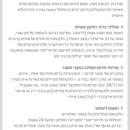
סבלנית. לעומת זאת, ישנם פונים שמרגישים שהקול שלהם נעלם
מאחורי פרוטוקולים בירוקרטיים, והטיפול נעשה בצורה מכנית ולא
אישית.
4.
תהליכי בירור ותיקון טעויות
כאשר מתרחשת טעות (לדוגמה, שליחת הודעה למספר טלפון שגוי,
חוסר עדכון על שינוי במצב האסיר), הלקוחות מדווחים שלעתים קרובות
תהליך התיקון הוא ארוך ומסורבל. נדרש לעבור שלבים מרובים של
פנייה, קבלת קוד מזהה, והמתנה לאישור פנימי לפני שהטעות מתוקנת.
זה יוצר תחושה של חוסר יעילות ובזבוז זמן.
5.
שירותי חירום ותמיכה במצבי משבר
במקרים של מצבי חירום – כגון בעיות בריאותיות של אסיר, אירוע
בטחוני או צורך דחוף במידע – הלקוחות מציינים שהשירות אינו תמיד
זמין 24/7. כמה פונים מדווחים על חוסר מענה מהיר, מה שמוביל
לתסכול ולפעמים לפנייה לגורמים חיצוניים (כגון עורכי דין או ארגוני
זכויות אדם) כדי לקבל מענה מיידי.
6.
הצעות לשיפור
הלקוחות ממליצים על מספר שיפורים:
- פתיחת קו חירום ייעודי למקרים דחופים, הפועל 24 שעות.
- עדכון שוטף של האתר עם מידע בזמן אמת על מצבי אסירים ופרטי