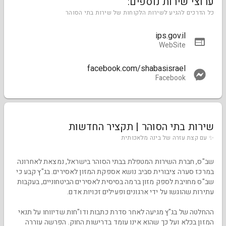
ערוצי שירות נוספים:
כל הדרכים להגיע לשירות הלקוחות של שירות בתי הסוהר
ips.gov.il
WebSite
facebook.com/shabasisrael
Facebook
שירות בתי הסוהר | תקציר החדשות
✨ עם קצת עזרה של בינה מלאכותית
שב"ס, חברת השירות המטפלת בבתי הסוהר בישראל, נמצאת לאחרונה
במרכז סערה ציבורית סביב נושא אספקת המזון לאסירים. בג"ץ קבע כי
שב"ס מחויבת לספק מזון ברמה בסיסית לאסירים הביטחוניים, בעקבות
עתירות שהוגשו על ידי ארגונים ופעילים זכויות אדם.
ההחלטה של בג"ץ מגיעה לאחר סדרת כתבות ודו"חות שדיווחו על תנאי
המזון בכלא ועל כך שהוא אינו עומד בדרישות החוק. הפרשה עוררה