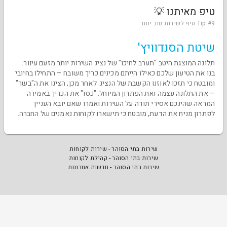
טיפ מאיתנו 💡
Tip #9 טיפ לשירות טוב יותר
שיטת הסנדוויץ'
תלונה המוצגת היטב "תערב לחיכו" של נציג השירות יותר מזעם עיוור.
בנו את הטיעון שלכם כאילו הייתם מכינים כריך משובח – התחילו בחיובי
ומובטח כי תזכו לאוזנו הקשבת של הנציג. לאחר מכן, הציגו את ה"בשר"
– את התלונה עצמה ואת הפתרון המיוחל. "כסו" את הכריך באמירה
המראה שהינכם אסירי תודה על השירות ואמרו שאם יובא העניין
לפתרון מניח את הדעת, מובטח כי תישארו לקוחות נאמנים של החברה.
שירות בתי הסוהר - שירות לקוחות
שירות בתי הסוהר - קהילת לקוחות
שירות בתי הסוהר - חדשות אחרונות