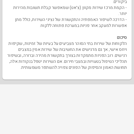
ביקורים.
- הקמת מרכז שירות מקוון (צ׳אט) שמאפשר קבלת תשובות מהירות
יותר.
- הדרכה לשיפור האמפתיה והתקשורת של נציגי השירות, כולל מתן
אפשרות למעקב אחר פניות במערכת פתוחה ללקוח.
סיכום
הלקוחות של שירות בתי הסוהר מצביעים על בעיות של זמינות, שקיפות
ויחס אישי, אך גם מדגישים את החשיבות של שירות אמין במצבים
רגישים. רוב הפניות מתמקדות בצורך בתקשורת מהירה וברורה, ובשיפור
תהליכי הטיפול בטעויות ובמצבי חירום. אם השירות יטפל בנקודות אלה,
תחושת האמון והסיפוק של הפונים צפויה להשתפר משמעותית.