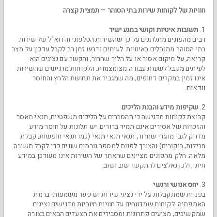
חוויות של לקוחות שירות בתי הסוהר – תמצית קצרה
1.
תשובות איטיות וקושי במגע ישיר
רבים מהפונים מתלוננים על כך שהשירות הטלפוני והדוא"ל של שירות
בתי הסוהר מתנהלים באיטיות. לעיתים נדרש זמן רב לקבל עדכון על מצב
קריאה, על מיקום אסור או על הליך שחרור, והקשר עם נציגים הוא
לעיתים מוגבל לשעות עבודה מצומצמות. הלקוחות מרגישים שהשירות
אינו זמין במקרים דחופים, מה שמגביר את תחושת הלחץ והחוסר
וודאות.
2.
שקיפות מידע והבנת הליכים
קבוצת לקוחות מדגישה כי ההסברים על הליכים משפטיים, תנאי מאסר
והזכויות של אסירים אינם תמיד ברורים. יש תלונות על חוסר מידע
מדויק לגבי מועדי שחרור, תנאי תנאי תנאי (כמו תנאי חופשות, קבלת
חבילות, ביקורים) והצורך לפנות למספר גורמים שונים כדי לקבל תשובה
מלאה. חלק מהפונים מציינים שהאתר של השירות אינו מעודכן במידע
חיוני, ולכן נאלצים להתקשר שוב ושוב.
3.
יחס אנושי ורגשי
בפניות שמתקבלות על ידי נציגי שירות יש פער משמעותי ברמת
האמפתיה. לקוחות שמדווחים על חוויות חיוביות מדגישים נציגים
שמקשיבים, מציעים פתרונות ומסבירים את הצעדים הבאים בצורה