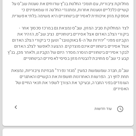
מחלוקת ציבורית, עם תומכי החלטת בג"ץ שדוחים את טענות שב"ס על
קשיים כלכליים וטענות אחרות, ומתנגדי החלטה זו שמאמינים כי
אספקת מזון איכותית לאסירים ביטחוניים היא משימה בלתי אפשרית.
לצד המחלוקת סביב המזון, שב"ס נמצאת גם במרכז סכסוך אחר -
ביקורי הצלב האדום אצל אסירים ביטחוניים. נציב שב"ס, הזהיר את
הקבינט מפני "יהירות של ה-6 באוקטובר" וטען כי ביקורי הצלב האדום
אצל אסירים ביטחוניים אינם מוצדקים. ההצעה לאפשר לצלב האדום
לבקר אסירים ביטחוניים הוסרה מסדר היום של הקבינט, ולאחר מכן, בג"ץ
קבע כי שב"ס מחויבת להבטיח מזון בסיסי לאסירים הביטחוניים.
שב"ס, חברה שמשמשת כמעין "מגזר נפרד" מבחינת ציבוריות, נמצאת
תחת לחץ רב. הפרשות האחרונות חושפות את הקשיים והאתגרים
העומדים בפני החברה, ובעיקר את הצורך לשפר את תנאי החיים של
האסירים.
עוד חדשות