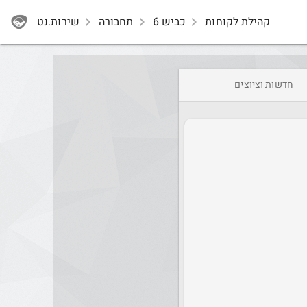
קהילת לקוחות
navigate_next
כביש 6
navigate_next
תחבורה
navigate_next
שירות.נט
חדשות וציוצים