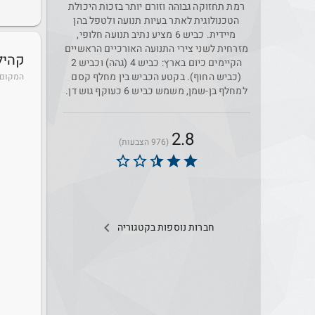
רמת תחזוקה גבוהה וזורם יותר בזכות היכולת
הטכנולוגית לאתר בעיות תנועה ולטפל בהן
מיידית. כביש 6 מציע נתיב תנועה חלופי,
מזרחית לשני צירי התנועה האורכיים הראשיים
קהיל
הקיימים כיום בארץ: כביש 4 (גהה) וכביש 2
(כביש החוף). בקטע הכביש בין מחלף קסם
המקום 
למחלף בן-שמן, משמש כביש 6 כעוקף גוש דן.
2.8
(976 הצבעות)
star_border
star_border
star_half
star
star
navigate_before
חברות נוספות בקטגוריה