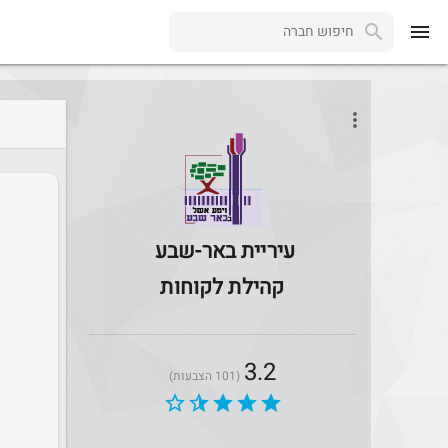
menu
more_vert
עיריית באר-שבע
קהילת לקוחות
3.2
(101 הצבעות)
star_border
star_half
star
star
star