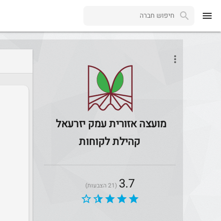
menu
more_vert
מועצה אזורית עמק יזרעאל
קהילת לקוחות
3.7
(21 הצבעות)
star_border
star_half
star
star
star